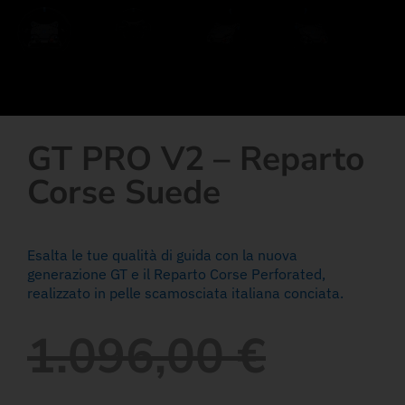
GT PRO V2 – Reparto
Corse Suede
Esalta le tue qualità di guida con la nuova
generazione GT e il Reparto Corse Perforated,
realizzato in pelle scamosciata italiana conciata.
1.096,00
€