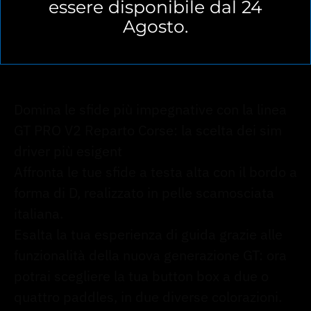
essere disponibile dal 24
Agosto.
Domina le sfide più impegnative con la linea
GT PRO V2 Reparto Corse: la scelta dei sim
driver più esigent
Affronta le tue sfide a testa alta con il bordo a
forma di D, realizzato in pelle scamosciata
italiana.
Esalta la tua esperienza di guida grazie alle
funzionalità della nuova generazione GT: ora
potrai scegliere la tua button box a due o
quattro paddles, in due diverse colorazioni.