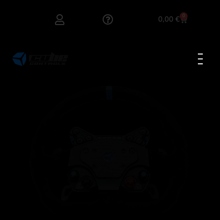
0
0,00
€