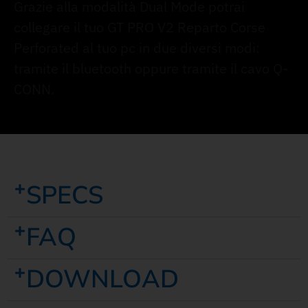
Grazie alla modalità Dual Mode potrai
collegare il tuo GT PRO V2 Reparto Corse
Perforated al tuo pc in due diversi modi:
tramite il bluetooth oppure tramite il cavo Q-
CONN.
SPECS
FAQ
DOWNLOAD