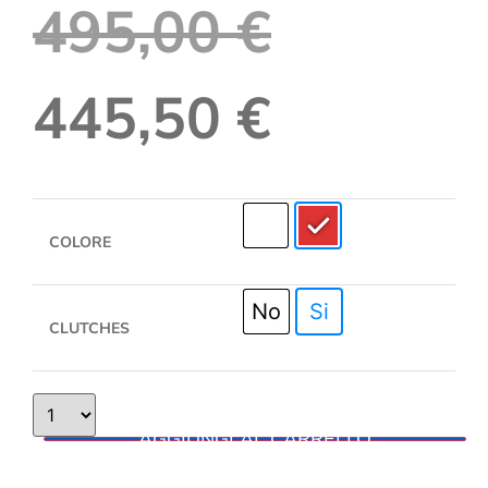
495,00
€
445,50
€
COLORE
No
Si
CLUTCHES
AGGIUNGI AL CARRELLO