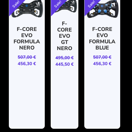
Sale!
Sale!
Sale!
F-
F-CORE
F-CORE
CORE
EVO
EVO
EVO
FORMULA
FORMULA
GT
NERO
BLUE
NERO
507,00
€
507,00
€
495,00
€
456,30
€
456,30
€
445,50
€