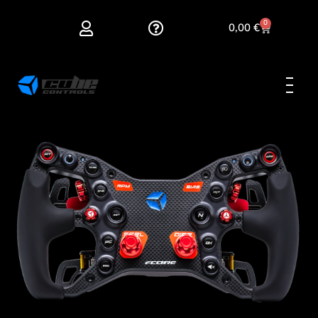
0
0,00
€