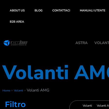
ABOUT US
BLOG
CONTATTACI
MANUALI UTENTE
B2B AREA
ASTRA
VOLANTI
Volanti A
»
»
Volanti AMG
Home
Volanti
Filtro
Volanti
Volanti