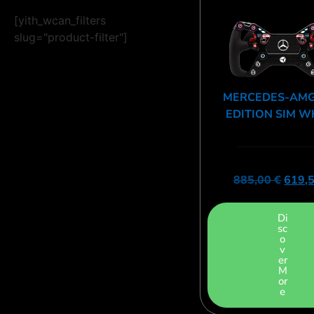
[yith_wcan_filters
slug="product-filter"]
MERCEDES-AMG
EDITION SIM W
885,00
€
619,
Di
sc
o
v
er
M
or
e