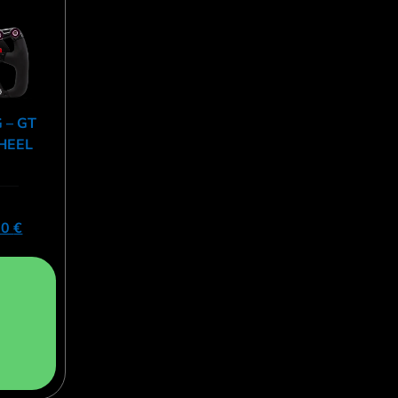
 – GT
HEEL
50
€