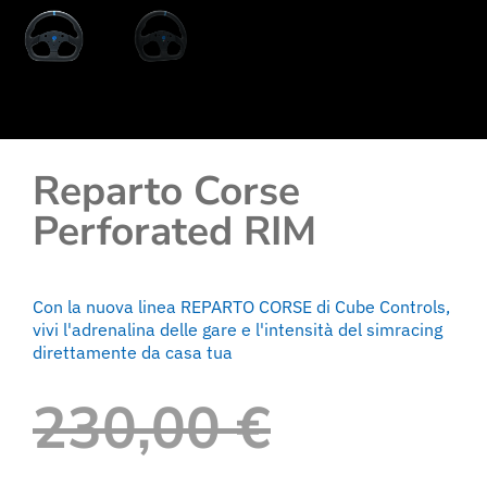
Reparto Corse
Perforated RIM
Con la nuova linea REPARTO CORSE di Cube Controls,
vivi l'adrenalina delle gare e l'intensità del simracing
direttamente da casa tua
230,00
€