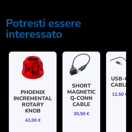
Potresti essere
interessato
USB-C
CABLE
SHORT
MAGNETIC
PHOENIX
12,50
€
Q-CONN
INCREMENTAL
CABLE
ROTARY
KNOB
30,50
€
42,00
€